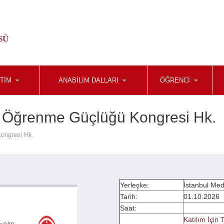
SÜ
TİM
ANABİLİM DALLARI
ÖĞRENCİ
k Öğrenme Güçlüğü Kongresi Hk.
ongresi Hk.
Yerleşke:
İstanbul Med
Tarih:
01.10.2026
Saat:
Katılım İçin 