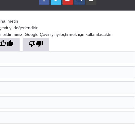
jinal metin
çeviriyi değerlendirin
 bildiriminiz, Google Çeviri'yi iyileştirmek için kullanılacaktır