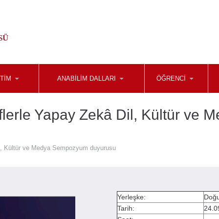
SÜ
TİM
ANABİLİM DALLARI
ÖĞRENCİ
tiflerle Yapay Zekâ Dil, Kültür 
 Dil, Kültür ve Medya Sempozyum duyurusu
Yerleşke:
Doğu
Tarih:
24.0