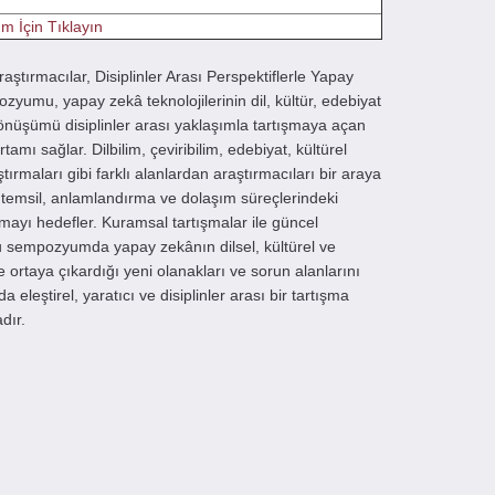
ım İçin Tıklayın
tırmacılar, Disiplinler Arası Perspektiflerle Yapay
yumu, yapay zekâ teknolojilerinin dil, kültür, edebiyat
önüşümü disiplinler arası yaklaşımla tartışmaya açan
mı sağlar. Dilbilim, çeviribilim, edebiyat, kültürel
tırmaları gibi farklı alanlardan araştırmacıları bir araya
, temsil, anlamlandırma ve dolaşım süreçlerindeki
mayı hedefler. Kuramsal tartışmalar ile güncel
u sempozyumda yapay zekânın dilsel, kültürel ve
 ortaya çıkardığı yeni olanakları ve sorun alanlarını
leştirel, yaratıcı ve disiplinler arası bir tartışma
dır.