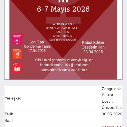
Zonguldak
Bülent
Yerleşke:
Ecevit
Üniversitesi
Tarih:
06.05.2026
Saat: