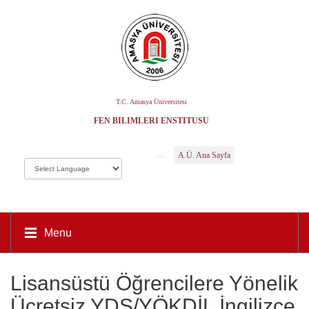
T.C. Amasya Üniversitesi
FEN BILIMLERI ENSTITÜSÜ
A.Ü. Ana Sayfa
Menu
Lisansüstü Öğrencilere Yönelik
Ücretsiz YDS/YÖKDİL İngilizce