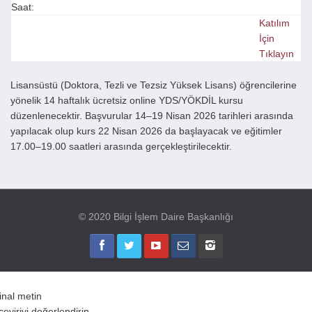
Saat:
Katılım
İçin
Tıklayın
Lisansüstü (Doktora, Tezli ve Tezsiz Yüksek Lisans) öğrencilerine
yönelik 14 haftalık ücretsiz online YDS/YÖKDİL kursu
düzenlenecektir. Başvurular 14–19 Nisan 2026 tarihleri arasında
yapılacak olup kurs 22 Nisan 2026 da başlayacak ve eğitimler
17.00–19.00 saatleri arasında gerçekleştirilecektir.
© 2020 Bilgi İşlem Daire Başkanlığı
jinal metin
çeviriyi değerlendirin