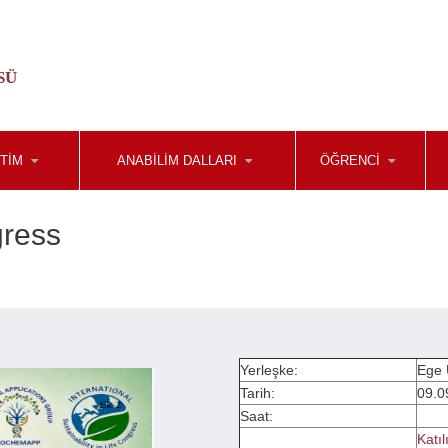
SÜ
TİM
ANABİLİM DALLARI
ÖĞRENCİ
gress
Yerleşke:
Ege 
Tarih:
09.0
Saat:
Katıl