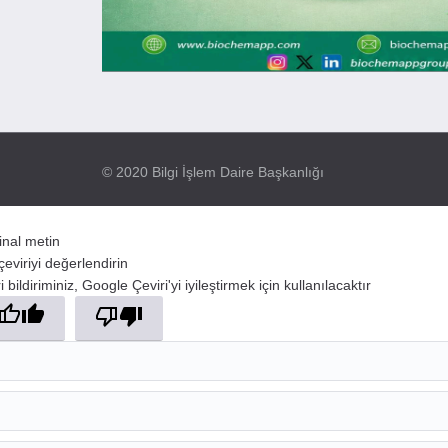
© 2020 Bilgi İşlem Daire Başkanlığı
jinal metin
çeviriyi değerlendirin
 bildiriminiz, Google Çeviri'yi iyileştirmek için kullanılacaktır