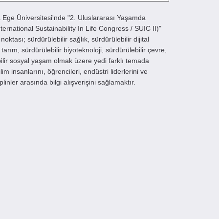
da Ege Üniversitesi'nde "2. Uluslararası Yaşamda
nternational Sustainability In Life Congress / SUIC II)"
ktası; sürdürülebilir sağlık, sürdürülebilir dijital
 tarım, sürdürülebilir biyoteknoloji, sürdürülebilir çevre,
ebilir sosyal yaşam olmak üzere yedi farklı temada
lim insanlarını, öğrencileri, endüstri liderlerini ve
linler arasında bilgi alışverişini sağlamaktır.